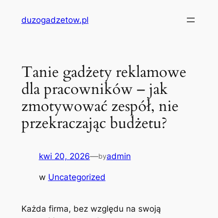
Przejdź
duzogadzetow.pl
do
treści
Tanie gadżety reklamowe
dla pracowników – jak
zmotywować zespół, nie
przekraczając budżetu?
kwi 20, 2026
—
admin
by
w
Uncategorized
Każda firma, bez względu na swoją