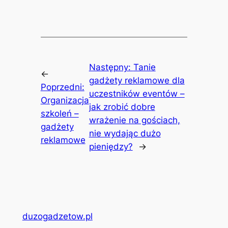
Następny:
Tanie
←
gadżety reklamowe dla
Poprzedni:
uczestników eventów –
Organizacja
jak zrobić dobre
szkoleń –
wrażenie na gościach,
gadżety
nie wydając dużo
reklamowe
pieniędzy?
→
duzogadzetow.pl